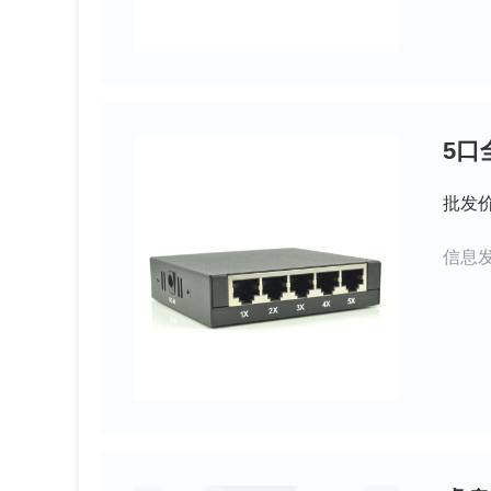
5口
批发价
信息