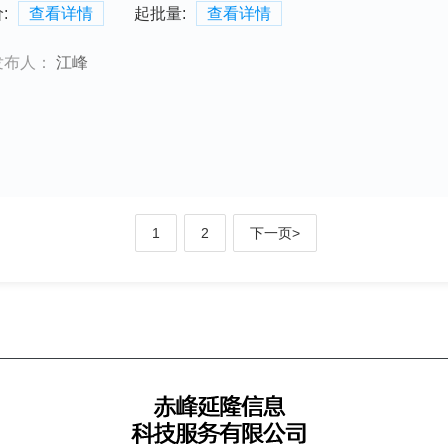
:
查看详情
起批量:
查看详情
发布人：
江峰
1
2
下一页>