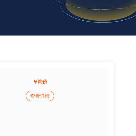
￥询价
查看详情