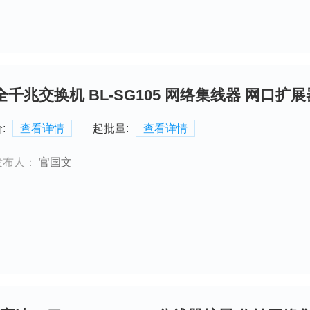
全千兆交换机 BL-SG105 网络集线器 网口扩展
:
查看详情
起批量:
查看详情
发布人：
官国文