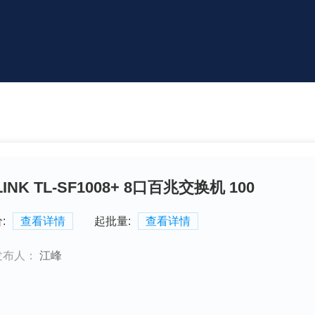
LINK TL-SF1008+ 8口百兆交换机 100
:
查看详情
起批量:
查看详情
发布人：
江峰