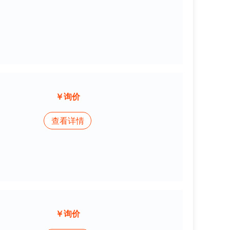
￥询价
查看详情
￥询价